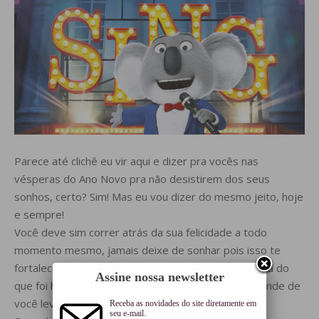
Parece até clichê eu vir aqui e dizer pra vocês nas
vésperas do Ano Novo pra não desistirem dos seus
sonhos, certo? Sim! Mas eu vou dizer do mesmo jeito, hoje
e sempre!
Você deve sim correr atrás da sua felicidade a todo
momento mesmo, jamais deixe de sonhar pois isso te
fortalece, te guia, te impulsiona a ser melhor amanhã do
Assine nossa newsletter
que foi hoje. Você é protagonista de sua vida, depende de
você levantar e tomar a atitude sempre!
Receba as novidades do site diretamente em
seu e-mail.