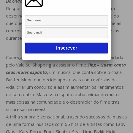
De onde veio tudo isso LetS?
Resposta: de um filme infantil! De ver um bichinho em
desenho animado aos 6 anos de idade ter a certeza do
que queria fazer na vida e, ver ao desenrolar do filme as
controvérsias da vida real trazendo alegrias e tristezas
durante a realização desse sonho.
Começando pelo começo, claro… a familinda foi convidada
pelo Vale Sul Shopping a assistir o filme
Sing – Quem canta
seus males espanta
, um musical que conta sobre o coala
Buster Moon que decide após essas controvérsias da
vida, criar um concurso e assim aumentar os rendimentos
de seu teatro. Mas essa disputa acaba animando muito
mais coisas na comunidade e o desenrolar do filme traz
surpresas incríveis!
A trilha sonora é sensacional, trazendo sucessos da música
de uma forma inusitada com 65 hits de artistas como Lady
Gaga, Katy Perry, Frank Sinatra, Seal, Limp Bizkit,Nicki