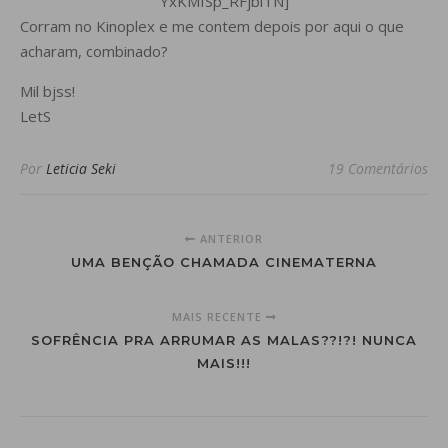
YxKMISp_RFjblTN]
Corram no Kinoplex e me contem depois por aqui o que
acharam, combinado?
Mil bjss!
LetS
Por
Leticia Seki
19 Comentários
ANTERIOR
UMA BENÇÃO CHAMADA CINEMATERNA
MAIS RECENTE
SOFRÊNCIA PRA ARRUMAR AS MALAS??!?! NUNCA
MAIS!!!