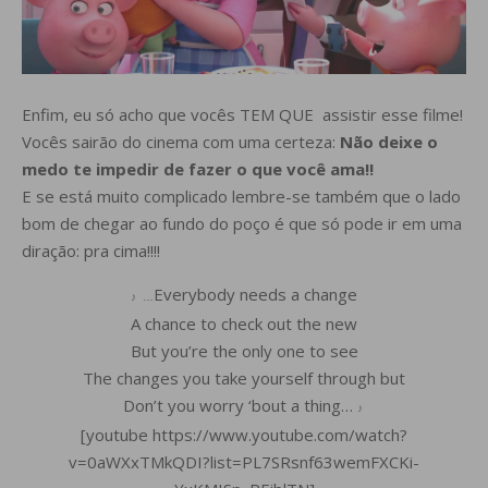
Enfim, eu só acho que vocês TEM QUE assistir esse filme!
Vocês sairão do cinema com uma certeza:
Não deixe o
medo te impedir de fazer o que você ama!!
E se está muito complicado lembre-se também que o lado
bom de chegar ao fundo do poço é que só pode ir em uma
diração: pra cima!!!!
Everybody needs a change
♪
…
A chance to check out the new
But you’re the only one to see
The changes you take yourself through but
Don’t you worry ‘bout a thing…
♪
[youtube https://www.youtube.com/watch?
v=0aWXxTMkQDI?list=PL7SRsnf63wemFXCKi-