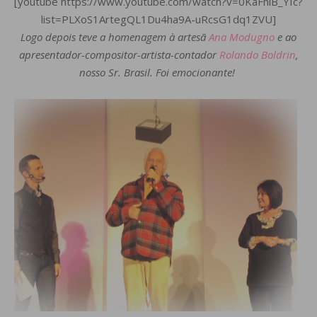
[youtube https://www.youtube.com/watch?v=0KaFhiB_YIc?
list=PLXoS1ArtegQL1Du4ha9A-uRcsG1dq1ZVU]
Logo depois teve a homenagem à artesã
Ana Modugno
e ao
apresentador-compositor-artista-contador
Rolando Boldrin
,
nosso Sr. Brasil. Foi emocionante!