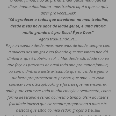
O Reina filmou, não dá pra entender quase nada que eu
disse…hauhauhauhauha…mas traduzo aqui o que eu quis
dizer pra vocês..kkkk
“Só agradecer a todos que acreditam no meu trabalho,
desde meus nove anos de idade gente, é uma vitória
muito grande e é pra Deus! É pra Deus”
Agora traduzindo..rs…
Faço artesanato desde meus nove anos de idade, sempre com
a maioria dos amigos e cia falando que artesanato não dá
dinheiro, que é bobeira e tal…. Mas desde esta idade sou eu
que faço os presentes de natal todo ano pra minha familia,
ou com o dinheiro deste artesanato que eu vendo e ganho
dinheiro pra presentear as pessoas que amo. Em 2006
comecei com o Scrapbooking e foi nele que me encontrei,
onde pude expressar toda minha emoção e sentimento, como
forma de terapia e renda ao mesmo tempo, além do lazer e
felicidade imensa que ele sempre proporciona a mim e às
pessoas que estão ao meu redor, graças a Deus!!!!