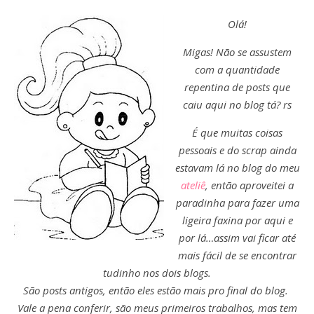
Olá!
Migas! Não se assustem
com a quantidade
repentina de posts que
caiu aqui no blog tá? rs
É que muitas coisas
Assine nossa newsletter
pessoais e do scrap ainda
estavam lá no blog do meu
Receba as novidades do site diretamente em
seu e-mail.
ateliê
, então aproveitei a
paradinha para fazer uma
ligeira faxina por aqui e
por lá…assim vai ficar até
mais fácil de se encontrar
tudinho nos dois blogs.
São posts antigos, então eles estão mais pro final do blog.
Vale a pena conferir, são meus primeiros trabalhos, mas tem