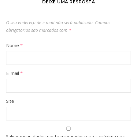
DEIXE UMA RESPOSTA
O seu endereço de e-mail não será publicado.
Campos
obrigatórios são marcados com
*
Nome
*
E-mail
*
Site
Salvar meus dados neste navegador para a próxima vez