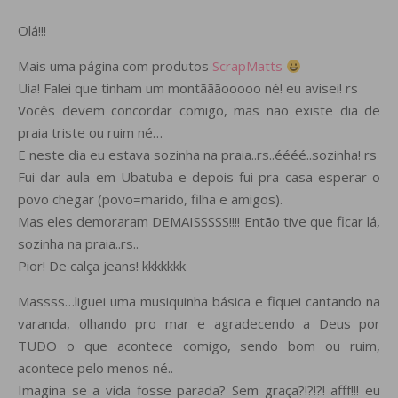
Olá!!!
Mais uma página com produtos
ScrapMatts
Uia! Falei que tinham um montãããooooo né! eu avisei! rs
Vocês devem concordar comigo, mas não existe dia de
praia triste ou ruim né…
E neste dia eu estava sozinha na praia..rs..éééé..sozinha! rs
Fui dar aula em Ubatuba e depois fui pra casa esperar o
povo chegar (povo=marido, filha e amigos).
Mas eles demoraram DEMAISSSSS!!!! Então tive que ficar lá,
sozinha na praia..rs..
Pior! De calça jeans! kkkkkkk
Massss…liguei uma musiquinha básica e fiquei cantando na
varanda, olhando pro mar e agradecendo a Deus por
TUDO o que acontece comigo, sendo bom ou ruim,
acontece pelo menos né..
Imagina se a vida fosse parada? Sem graça?!?!?! afff!!! eu