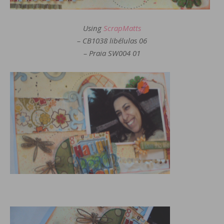
Using
ScrapMatts
– CB1038 libélulas 06
– Praia SW004 01