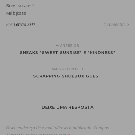
Bons scraps!!!
Mil bjksss
Por
Leticia Seki
1 comentário
ANTERIOR
SNEAKS "SWEET SUNRISE" E "KINDNESS"
MAIS RECENTE
SCRAPPING SHOEBOX GUEST
DEIXE UMA RESPOSTA
O seu endereço de e-mail não será publicado.
Campos