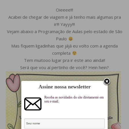
Oieeee!!!
Acabei de chegar de viagem e já tenho mais algumas pra
ir!!! Yayyy!!!
Vejam abaixo a Programação de Aulas pelo estado de São
Paulo
Mas fiquem ligadinhas que jájá eu volto com a agenda
completa
Tem muitooo lugar pra ir este ano ainda!!
Será que vou aí pertinho de você? Hein hein?
Assine nossa newsletter
Receba as novidades do site diretamente em
seu e-mail.