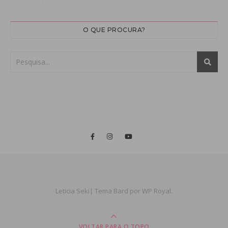
O QUE PROCURA?
Leticia Seki|
Tema Bard por
WP Royal
.
VOLTAR PARA O TOPO