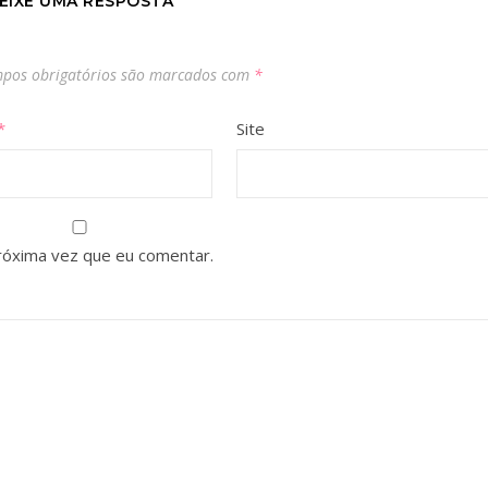
EIXE UMA RESPOSTA
pos obrigatórios são marcados com
*
*
Site
róxima vez que eu comentar.