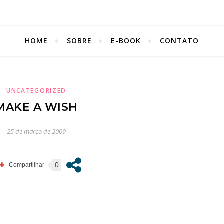
HOME
SOBRE
E-BOOK
CONTATO
UNCATEGORIZED
MAKE A WISH
25 de março de 2009
Assine nossa newsletter
0
Receba as novidades do site diretament
e-mail.