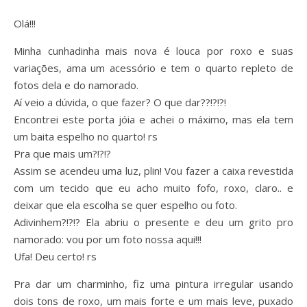
Olá!!!
Minha cunhadinha mais nova é louca por roxo e suas
variações, ama um acessório e tem o quarto repleto de
fotos dela e do namorado.
Aí veio a dúvida, o que fazer? O que dar??!?!?!
Encontrei este porta jóia e achei o máximo, mas ela tem
um baita espelho no quarto! rs
Pra que mais um?!?!?
Assim se acendeu uma luz, plin! Vou fazer a caixa revestida
com um tecido que eu acho muito fofo, roxo, claro.. e
deixar que ela escolha se quer espelho ou foto.
Adivinhem?!?!? Ela abriu o presente e deu um grito pro
Assine nossa newsletter
namorado: vou por um foto nossa aqui!!!
Ufa! Deu certo! rs
Receba as novidades do site diretamente em
seu e-mail.
Pra dar um charminho, fiz uma pintura irregular usando
dois tons de roxo, um mais forte e um mais leve, puxado