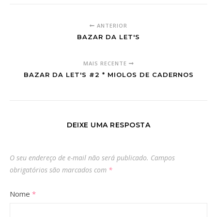
ANTERIOR
BAZAR DA LET'S
MAIS RECENTE
BAZAR DA LET'S #2 * MIOLOS DE CADERNOS
DEIXE UMA RESPOSTA
O seu endereço de e-mail não será publicado.
Campos
obrigatórios são marcados com
*
Nome
*