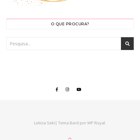
O QUE PROCURA?
Leticia Seki|
Tema Bard por
WP Royal
.