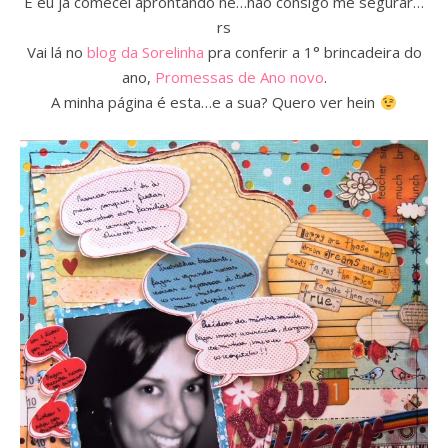
E eu já comecei aprontando né…não consigo me segurar…
rs
Vai lá no
blog da Sorelinha
pra conferir a 1° brincadeira do
ano,
Promessas de Ano novo
.
A minha página é esta…e a sua? Quero ver hein