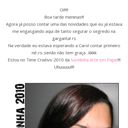
Oi!!!!!
Boa tarde meninas!!!
Agora já posso contar uma das novidades que eu já estava
me engasgando aqui de tanto segurar o segredo na
garganta! rs
Na verdade eu estava esperando a Carol contar primeiro
né..rs..senão não tem graça…kkkk
Estou no Time Criativo 2010 da
Sorelinha Arte em Papel
!!!
Uhuuuuu!!!!
Assine nossa newsletter
Receba as novidades do site diretamente em
seu e-mail.