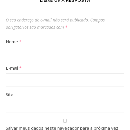
DEIXE UMA RESPOSTA
O seu endereço de e-mail não será publicado.
Campos
obrigatórios são marcados com
*
Nome
*
E-mail
*
Site
Salvar meus dados neste navegador para a próxima vez