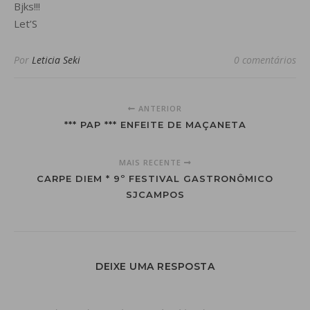
Bjks!!!
Let’S
Por
Leticia Seki
0 comentários
ANTERIOR
*** PAP *** ENFEITE DE MAÇANETA
MAIS RECENTE
CARPE DIEM * 9º FESTIVAL GASTRONÔMICO
SJCAMPOS
DEIXE UMA RESPOSTA