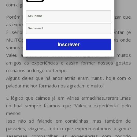
com alguns lugares que fomos comer algo..
Porém hoje, ao olhar pra trás, podemos contabilizar que
as experiências valeram super a pena sabiam?
É sério! Até os lugares ‘ruins’ vieram a acrescentar (e
MUITO) nas nossas escolhas hoje em dia dos locais onde
vamos sozinhos ou em família.
Valeu a pena pois podemos compartilhar com muitos
amigos as experiências e assim formar nossos gostos
culinários ao longo do tempo.
Alguns deles que há anos atrás eram ‘ruins’, hoje com o
paladar melhor formado nos agradam e muito!
É lógico que caímos já em várias armadilhas..rsrsrs…mas
no final sempre falamos que “Valeu a experiência” pelo
menos!
Isso não só falando em comidinhas, mas também de
passeios, viagens, tudo o que experimentamos a gente
aaaamaaa compartilhar as experiências com tooodo