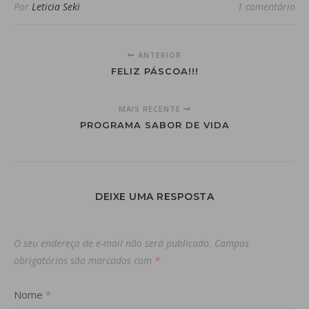
Por
Leticia Seki
1 comentário
ANTERIOR
FELIZ PÁSCOA!!!
MAIS RECENTE
PROGRAMA SABOR DE VIDA
DEIXE UMA RESPOSTA
O seu endereço de e-mail não será publicado.
Campos
obrigatórios são marcados com
*
Nome
*