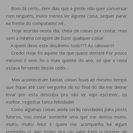
Bom..tá certo…tem dias que a gente não quer conversar
com ninguém, muito menos ler alguma coisa, sequer parar
na frente do computador né…
Hoje acordei neste dia, cheia de coisas pra contar, mas
sem a mínima coragem de fazer qualquer coisa!
A quem devo este desânimo todo??? Ao calooorrr!
Credo! Hoje foi aquele dia que quase derreti! Por pouco
mesmo! E nem foi o mais quente do ano, só que a coisa
estava fervendo desde cedo….
Mas aconteceram tantas coisas boas ao mesmo tempo
que fiquei até com vergonha de no final do dia me deixar
levar por esta desculpa pra não vir aqui escrever, ou
melhor, registrar tanta felicidade!
Como algumas coisas ainda serão novidades para posts
futuros, vou contar somente uma que me deixou muito,
muito, muito feliz! E quem me acompanha há algum
tempinho (1 ano exato pra cá) sabe bem o porque de