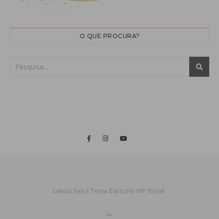
O QUE PROCURA?
Leticia Seki|
Tema Bard por
WP Royal
.