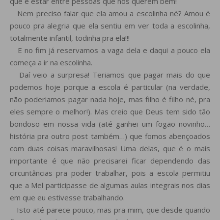
que é estar entre pessoas que nos querem bem!
Nem preciso falar que ela amou a escolinha né? Amou é
pouco pra alegria que ela sentiu em ver toda a escolinha,
totalmente infantil, todinha pra ela!!!
E no fim já reservamos a vaga dela e daqui a pouco ela
começa a ir na escolinha.
Daí veio a surpresa! Teriamos que pagar mais do que
podemos hoje porque a escola é particular (na verdade,
não poderiamos pagar nada hoje, mas filho é filho né, pra
eles sempre o melhor!). Mas creio que Deus tem sido tão
bondoso em nossa vida (até ganhei um fogão novinho…
história pra outro post também…) que fomos abençoados
com duas coisas maravilhosas! Uma delas, que é o mais
importante é que não precisarei ficar dependendo das
circuntâncias pra poder trabalhar, pois a escola permitiu
que a Mel participasse de algumas aulas integrais nos dias
em que eu estivesse trabalhando.
Isto até parece pouco, mas pra mim, que desde quando