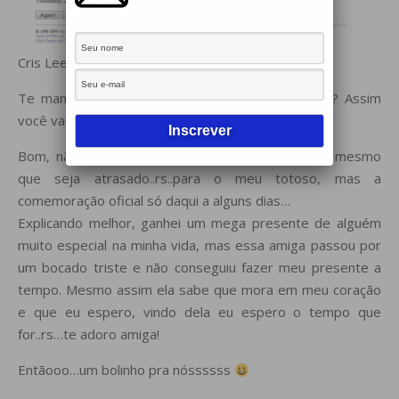
Cris Lee!!!
Te mando por correio o mais rapido possivel ok? Assim
você vai curtir bastante a sua agenda!
Bom, não posso deixar de cantar um parabéns, mesmo
que seja atrasado..rs..para o meu totoso, mas a
comemoração oficial só daqui a alguns dias…
Explicando melhor, ganhei um mega presente de alguém
muito especial na minha vida, mas essa amiga passou por
um bocado triste e não conseguiu fazer meu presente a
tempo. Mesmo assim ela sabe que mora em meu coração
e que eu espero, vindo dela eu espero o tempo que
for..rs…te adoro amiga!
Entãooo…um bolinho pra nóssssss