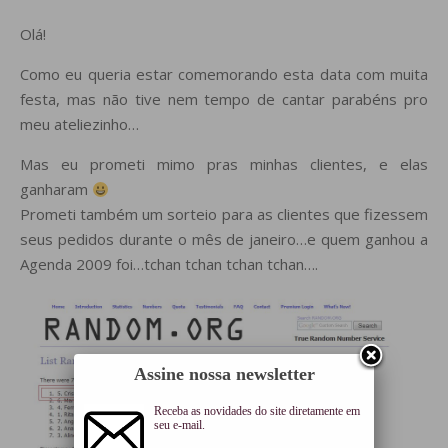
Olá!
Como eu queria estar comemorando esta data com muita
festa, mas não tive nem tempo de cantar parabéns pro
meu ateliezinho…
Mas eu prometi mimo pras minhas clientes, e elas
ganharam
Prometi também um sorteio para as clientes que fizessem
seus pedidos durante o mês de janeiro…e quem ganhou a
Agenda 2009 foi…tchan tchan tchan tchan….
Assine nossa newsletter
Receba as novidades do site diretamente em
seu e-mail.