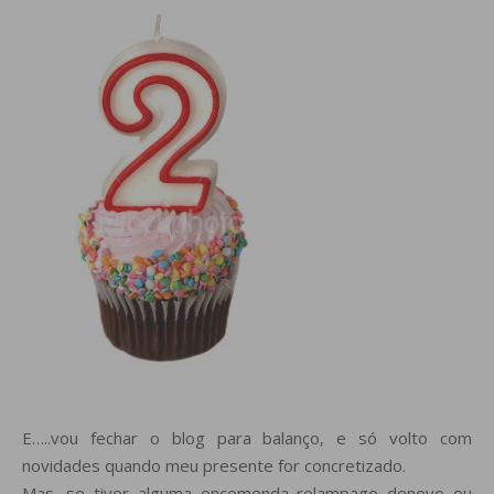
E…..vou fechar o blog para balanço, e só volto com
novidades quando meu presente for concretizado.
Mas…se tiver alguma encomenda relampago denovo eu