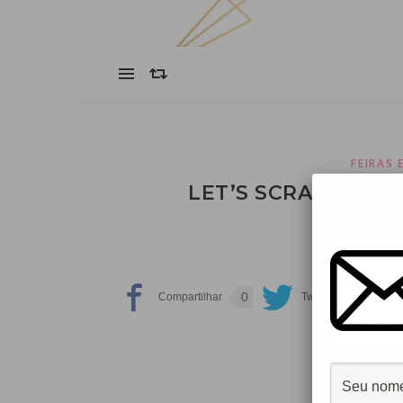
FEIRAS 
LET’S SCRAP EM GO
0
0
Olá m
Lá vou eu
E pra 