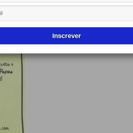
 o
Aniversário de 30 anos da Mary Papers
! Demaiissss!!!