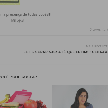
m a presença de todas vocês!!!
Mil bjks!
0 comentár
MAIS RECENT
LET'S SCRAP SJC! ATÉ QUE ENFIM!!! UEBAAA
VOCÊ PODE GOSTAR