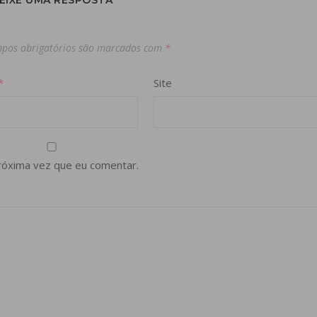
EIXE UMA RESPOSTA
pos obrigatórios são marcados com
*
*
Site
róxima vez que eu comentar.