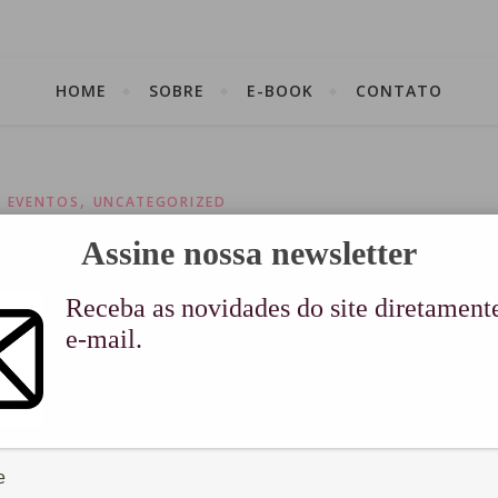
HOME
SOBRE
E-BOOK
CONTATO
,
E EVENTOS
UNCATEGORIZED
IÂNIA..SIM, DENOVO! UHUUUU!!
Assine nossa newsletter
12 de agosto de 2011
Receba as novidades do site diretament
e-mail.
0
eninas de Goiânia e região!
 denovo! uhuuuuuuuuuuuuuuuu!!!!
uma ocasião MEGA ESPECIAL!