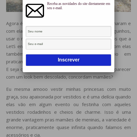
Receba as novidades do site diretamente em
seu e-mail.
Agora é oficial! Em todas as escolas as aulas retornaram e
com elas a criançada vai matar a saudade dos amiguinhos,
usar o material escolar novinho, tomar os lanchinhos que a
LetS ensinou as mamães a fazer
aqui
… Porém, com elas
também voltas as festinhas de aniversário em
praticamente quase todas as semanas.
E seja qual for a idade da criança, elas querem comparecer
com um look bem descolado, concordam mamães?
Eu mesma amooo vestir minhas princesas com muito
graça, sou apaixonada por vestidos e é uma delícia quando
elas vão em algum evento ou festinha com aqueles
vestidos rodadinhos e cheios de charme. Isso é uma
grande vantagem pras mamães de meninas, a variedade é
enorme, praticamente quase infinita quando falamos em
acessórios e cia.