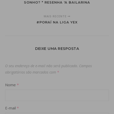
SONHO? * RESENHA 'A BAILARINA
MAIS RECENTE
#PORAÍ NA LIGA YEX
DEIXE UMA RESPOSTA
O seu endereço de e-mail não será publicado.
Campos
obrigatórios são marcados com
*
Nome
*
E-mail
*