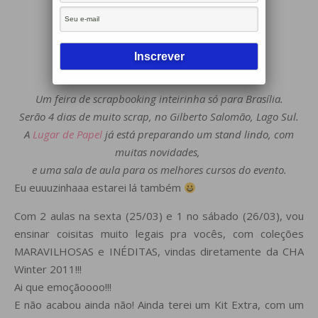
De 24 a 27 de Março de 2011
Centro Comercial Gilberto Salomão, Lago Sul – Brasília – DF
Horário: Das 13h00 às 20h00
Ingressos: R$10,00.
Um feira de scrapbooking inteirinha só para Brasília.
Serão 4 dias de muito scrap, no Gilberto Salomão, Lago Sul.
A
Lugar de Papel
já está preparando um stand lindo, com
muitas novidades,
e uma sala de aula para os melhores cursos do evento.
Eu euuuzinhaaa estarei lá também
Com 2 aulas na sexta (25/03) e 1 no sábado (26/03), vou
ensinar coisitas muito legais pra vocês, com coleções
MARAVILHOSAS e INÉDITAS, vindas diretamente da CHA
Winter 2011!!!
Ai que emoçãoooo!!!
E não acabou ainda não! Ainda terei um Kit Extra, com um