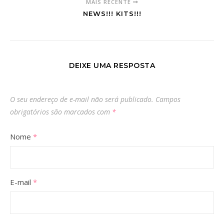
MAIS RECENTE
NEWS!!! KITS!!!
DEIXE UMA RESPOSTA
O seu endereço de e-mail não será publicado.
Campos
obrigatórios são marcados com
*
Nome
*
E-mail
*