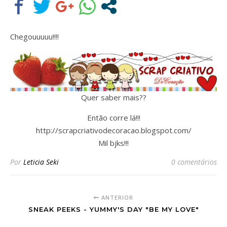
Chegouuuuu!!!!
Assine nossa newsletter
Receba as novidades do site diretamente em
Quer saber mais??
seu e-mail.
Então corre lá!!!
http://scrapcriativodecoracao.blogspot.com/
Mil bjks!!!
Por
Leticia Seki
0 comentários
ANTERIOR
SNEAK PEEKS - YUMMY'S DAY "BE MY LOVE"