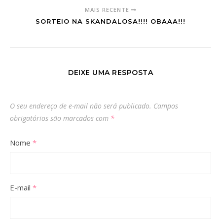
MAIS RECENTE
SORTEIO NA SKANDALOSA!!!! OBAAA!!!
DEIXE UMA RESPOSTA
O seu endereço de e-mail não será publicado.
Campos
obrigatórios são marcados com
*
Nome
*
E-mail
*