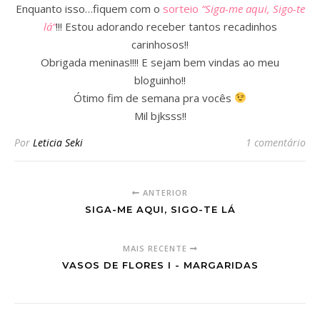
Enquanto isso…fiquem com o
sorteio
“Siga-me aqui, Sigo-te
lá”
!!! Estou adorando receber tantos recadinhos
carinhosos!!
Obrigada meninas!!!! E sejam bem vindas ao meu
bloguinho!!
Ótimo fim de semana pra vocês
Mil bjksss!!
Por
Leticia Seki
1 comentário
ANTERIOR
SIGA-ME AQUI, SIGO-TE LÁ
MAIS RECENTE
VASOS DE FLORES I - MARGARIDAS