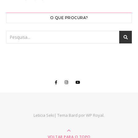
O QUE PROCURA?
Leticia Seki|
Tema Bard por
WP Royal
.
VOLTAR PARA O TOPO