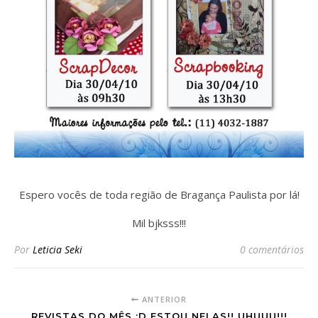
Espero vocês de toda região de Bragança Paulista por lá!
Mil bjksss!!!
Por
Leticia Seki
0 comentários
ANTERIOR
REVISTAS DO MÊS :D ESTOU NELAS!! UHUUU!!!