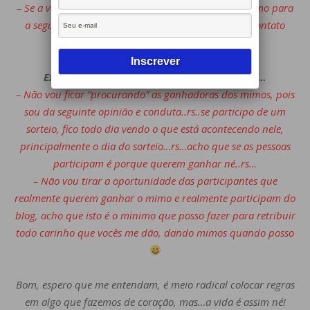
– Se a vencedora não se pronunciar, irei passar o mimo para
a segunda da lista, que terá 5 dias pra entrar em contato
comigo e assim por diante…
Explicando o que me fez tomar esta decisão…
– Não vou ficar “procurando” as ganhadoras dos mimos, pois
sou da seguinte opinião e conduta..rs..se participo de um
sorteio, fico todo dia vendo o que está acontecendo nele,
principalmente o dia do sorteio…rs…acho que se as pessoas
participam é porque querem ganhar né..rs…
– Não vou tirar a oportunidade das participantes que
realmente querem ganhar o mimo e realmente participam do
blog, acho que isto é o minimo que posso fazer para retribuir
todo carinho que vocês me dão, dando mimos quando posso
Bom, espero que me entendam, é meio radical colocar regras
em algo que fazemos de coração, mas…a vida é assim né!