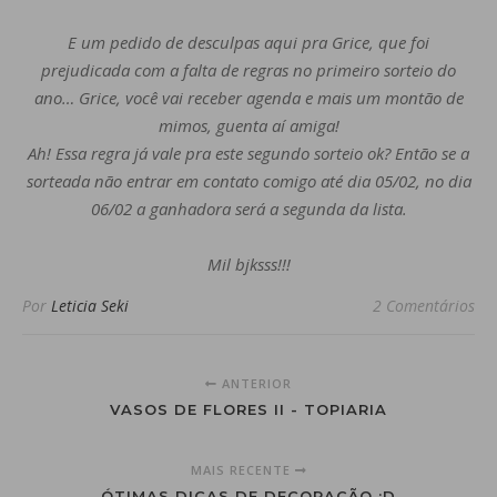
E um pedido de desculpas aqui pra Grice, que foi
prejudicada com a falta de regras no primeiro sorteio do
ano… Grice, você vai receber agenda e mais um montão de
mimos, guenta aí amiga!
Ah! Essa regra já vale pra este segundo sorteio ok? Então se a
sorteada não entrar em contato comigo até dia 05/02, no dia
06/02 a ganhadora será a segunda da lista.
Mil bjksss!!!
Por
Leticia Seki
2 Comentários
ANTERIOR
VASOS DE FLORES II - TOPIARIA
MAIS RECENTE
ÓTIMAS DICAS DE DECORAÇÃO :D