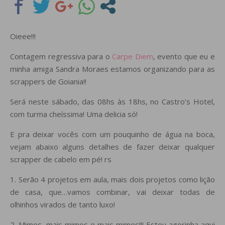
Oieee!!!
Contagem regressiva para o
Carpe Diem
, evento que eu e
minha amiga Sandra Moraes estamos organizando para as
scrappers de Goiania!!
Será neste sábado, das 08hs às 18hs, no Castro’s Hotel,
com turma cheíssima! Uma delicia só!
E pra deixar vocês com um pouquinho de água na boca,
vejam abaixo alguns detalhes de fazer deixar qualquer
scrapper de cabelo em pé! rs
1. Serão 4 projetos em aula, mais dois projetos como lição
de casa, que…vamos combinar, vai deixar todas de
olhinhos virados de tanto luxo!
2. Mimos, mais mimos e mais mimos!!! Estou agorinha aqui