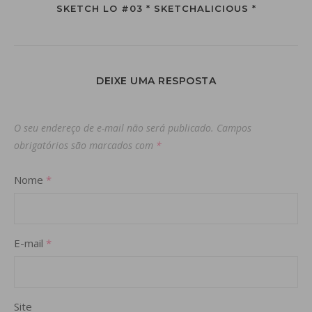
SKETCH LO #03 * SKETCHALICIOUS *
DEIXE UMA RESPOSTA
O seu endereço de e-mail não será publicado.
Campos
obrigatórios são marcados com
*
Nome
*
E-mail
*
Site