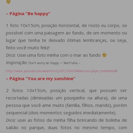
– Página “Be happy”
1 foto 10x15cm, posição horizontal, de rosto ou corpo, se
possível com uma paisagem ao fundo, de um momento ou
lugar que tenha te deixado ótimas lembranças, ou seja,
feito você muito feliz!
Dica:
Usei uma foto minha com o mar ao fundo
Inspiração:
–
Don’t worry be Happy
Mart’nália –
http://www.youtube.com/watch?v=iQU9CzSnN1M&feature=player_embedded#
!
– Página “You are my sunshine”
2 fotos 10x15cm, posição vertical, que possam ser
recortadas (diminuidas um pouquinho na altura), de uma
pessoa que você ame muito (família, filhos, marido), porém
sequencial (dois momentos seguidos imediatamente).
Dica:
usei as fotos da minha filha brincando de bolinha de
sabão no parque, duas fotos no mesmo tempo, com