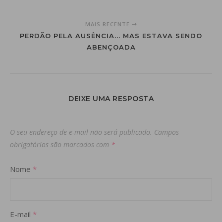
MAIS RECENTE
PERDÃO PELA AUSÊNCIA... MAS ESTAVA SENDO
ABENÇOADA
DEIXE UMA RESPOSTA
O seu endereço de e-mail não será publicado.
Campos
obrigatórios são marcados com
*
Nome
*
E-mail
*